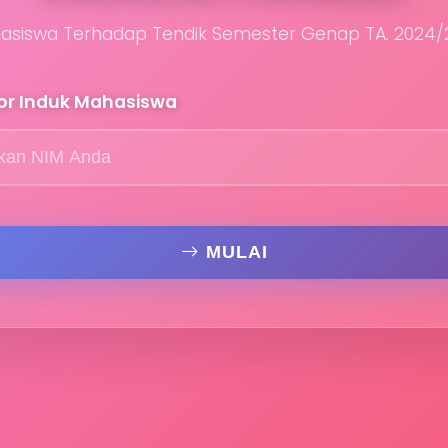
asiswa Terhadap Tendik Semester Genap TA. 2024/
r Induk Mahasiswa
MULAI